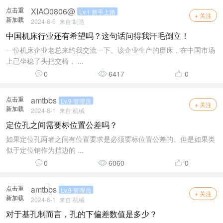
点击重
XIAO0806@
Lv.1 新手上路
+ 关注
新加载
2024-8-6
来自:
制造
中国机床行业还有希望吗？这句话问得我汗毛倒立！
一位机床企业老总来约我交流一下。该企业生产的磨床，在中国市场
上已坐稳了头把交椅， ...
0
6417
0
点击重
amtbbs
Lv.9 管理员
+ 关注
新加载
2024-8-1
来自:
机械
定位孔之间需要标位置公差吗？
如果定位孔两者之间有位置要求是必须要标位置公差的。但是如果类
似于定位销作为挡边的 ...
0
6060
0
点击重
amtbbs
Lv.9 管理员
+ 关注
新加载
2024-8-1
来自:
机械
对于基孔制而言，孔的下偏差数值是多少？