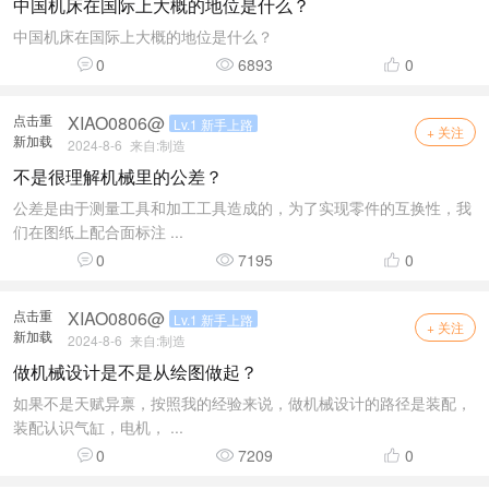
中国机床在国际上大概的地位是什么？
中国机床在国际上大概的地位是什么？
0
6893
0
点击重
XIAO0806@
Lv.1 新手上路
+ 关注
新加载
2024-8-6
来自:
制造
不是很理解机械里的公差？
公差是由于测量工具和加工工具造成的，为了实现零件的互换性，我
们在图纸上配合面标注 ...
0
7195
0
点击重
XIAO0806@
Lv.1 新手上路
+ 关注
新加载
2024-8-6
来自:
制造
做机械设计是不是从绘图做起？
如果不是天赋异禀，按照我的经验来说，做机械设计的路径是装配，
装配认识气缸，电机， ...
0
7209
0