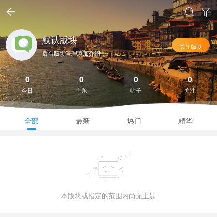
默认版块
关注版块
后台版块管理添加介绍！
0
0
0
0
今日
主题
帖子
关注
全部
最新
热门
精华
本版块或指定的范围内尚无主题